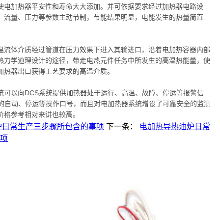
使电加热器平安性和寿命大大添加。并可依据要求经过加热器电路设
、流量、压力等参数主动节制，节能结果明显，电能发生的热量简直
温流体介质经过管道在压力效果下进入其输进口，沿着电加热容器内部
热力学道理设计的途径，带走电热元件任务中所发生的高温热能量，使
加热器出口获得工艺要求的高温介质。
统可以向DCS系统提供加热器处于运行、高温、故障、停运等报警信
出的自动、停运等操作口号，而且对电加热器系统增设了可靠安全的监测
价格参考相对来讲也较高。
炉日常生产三步骤所包含的事项
下一条：
电加热导热油炉日常
项